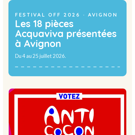
FESTIVAL OFF 2026 · AVIGNON
Les 18 pièces
Acquaviva présentées
à Avignon
Du 4 au 25 juillet 2026.