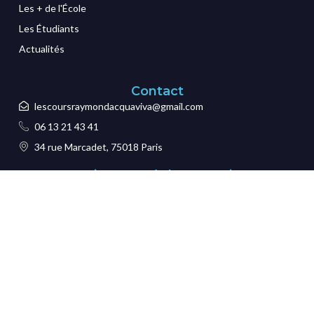
Les + de l'École
Les Étudiants
Actualités
Contact
lescoursraymondacquaviva@gmail.com
06 13 21 43 41
34 rue Marcadet, 75018 Paris
Mentions Et Réglementations
Protection des données
Mentions légales
Certification
CGI
Credits