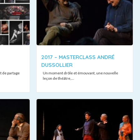
2017 – MASTERCLASS ANDRÉ
DUSSOLLIER
t de partage
Un moment drôle et émouvant, une nouvelle
leçon de théâtre,...