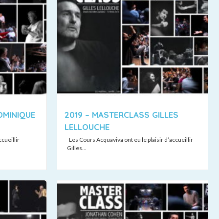
OMINIQUE
2019 – MASTERCLASS GILLES
LELLOUCHE
ccueillir
Les Cours Acquaviva ont eu le plaisir d’accueillir
Gilles...