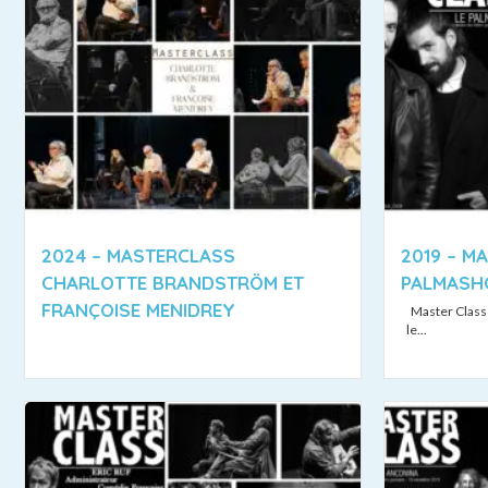
2024 – MASTERCLASS
2019 – M
CHARLOTTE BRANDSTRÖM ET
PALMAS
FRANÇOISE MENIDREY
Master Class
le...