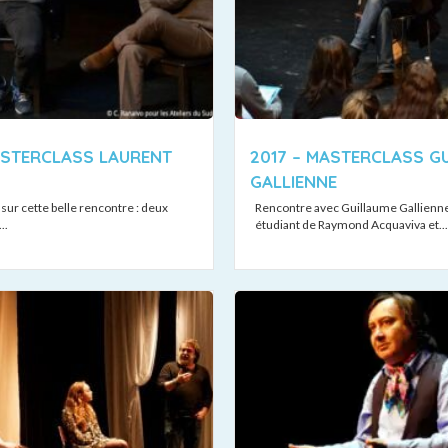
ASTERCLASS LAURENT
2017 – MASTERCLASS G
GALLIENNE
sur cette belle rencontre : deux
Rencontre avec Guillaume Gallienne
..
étudiant de Raymond Acquaviva et...