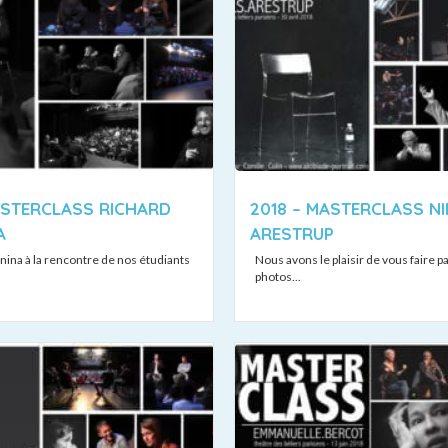
ASTERCLASS RICHARD
2018 – MASTERCLASS NI
A
ARESTRUP
ina à la rencontre de nos étudiants
Nous avons le plaisir de vous faire p
photos...