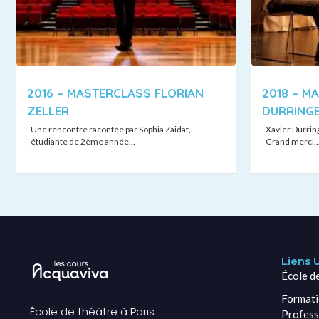
2016 – MASTERCLASS FLORIAN
2018 – M
ZELLER
DURRING
Une rencontre racontée par Sophia Zaidat,
Xavier Durring
étudiante de 2ème année...
Grand merci..
Liens U
École d
Formati
École de théâtre à Paris
Profess