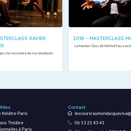
ASTERCLASS XAVIER
2018 – MASTERCLASS MI
ER
La Master Class de Michel Fau a eu li
er à la rencontre de nos étudiants
.
tiles
Contact
e théâtre Paris
lescoursraymondacquaviva@
ons Théâtre
06 13 21 43 41
ionnelles à Paris