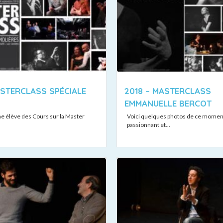
ASTERCLASS SPÉCIALE
2018 – MASTERCLASS
EMMANUELLE BERCOT
ne élève des Cours sur la Master
Voici quelques photos de ce momen
passionnant et...