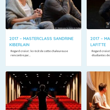
2017 – MASTERCLASS SANDRINE
2017 – M
KIBERLAIN
LAFITTE
Regard croisé : le récit de cette chaleureuse
Regard croisé 
rencontre par...
étudiantes de.