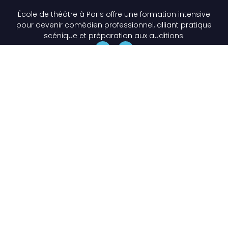
École de théâtre à Paris offre une formation intensive
pour devenir comédien professionnel, alliant pratique
scénique et préparation aux auditions.
Liens Utiles
École de théâtre Paris
Formations Théâtre Professionnelles à Paris
Les Stages de théâtre à Paris
Les + de l'École
Les Étudiants
Actualités
Contact
lescoursraymondacquaviva@gmail.com
06 13 21 43 41
34 rue Marcadet, 75018 Paris