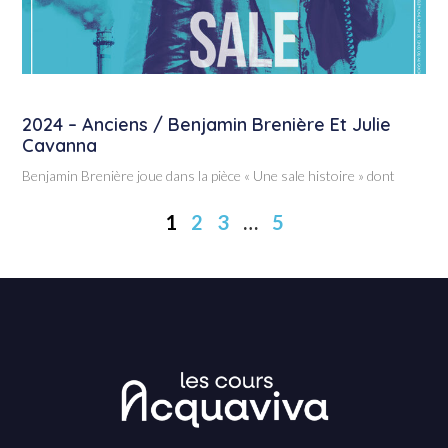
2024 – Anciens / Benjamin Brenière Et Julie
Cavanna
Benjamin Brenière joue dans la pièce « Une sale histoire » dont
1
2
3
…
5