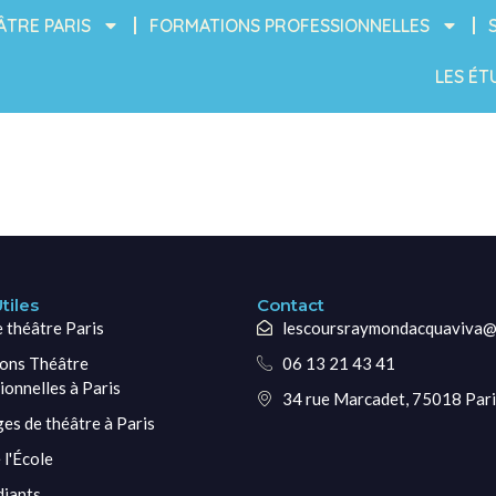
ÂTRE PARIS
FORMATIONS PROFESSIONNELLES
LES ÉT
tiles
Contact
e théâtre Paris
lescoursraymondacquaviva@
ons Théâtre
06 13 21 43 41
ionnelles à Paris
34 rue Marcadet, 75018 Pari
ges de théâtre à Paris
 l'École
diants