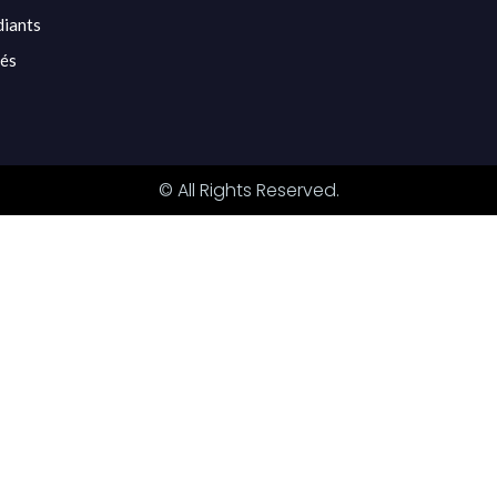
diants
tés
© All Rights Reserved.