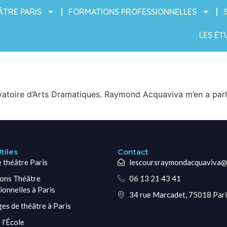
ÂTRE PARIS
FORMATIONS PROFESSIONNELLES
LES ÉT
atoire d’Arts Dramatiques. Raymond Acquaviva m’en a parlé
tiles
Contact
e théâtre Paris
lescoursraymondacquaviva@
ons Théâtre
06 13 21 43 41
ionnelles à Paris
34 rue Marcadet, 75018 Pari
ges de théâtre à Paris
 l'École