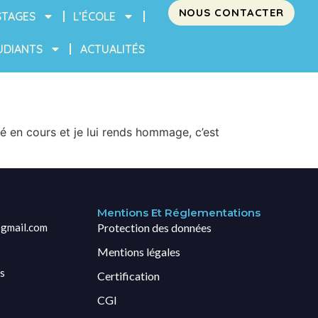
NOUS CONTACTER
STAGES
L’ÉCOLE
UDIANTS
ACTUALITÉS
 en cours et je lui rends hommage, c’est
Mentions Et Réglementations
gmail.com
Protection des données
Mentions légales
s
Certification
CGI