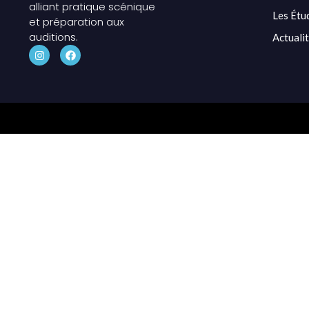
alliant pratique scénique
Les Étu
et préparation aux
auditions.
Actuali