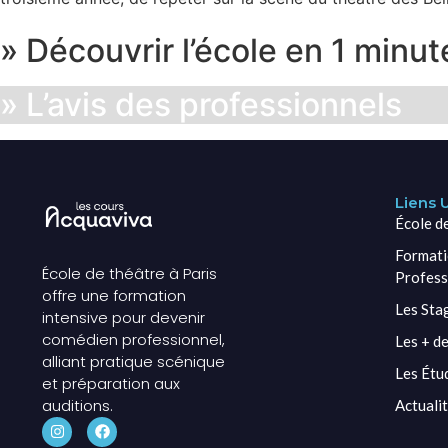
» Découvrir l’école en 1 minute
» L’avis des professionnels
Liens U
École d
Formati
École de théâtre à Paris
Profess
offre une formation
Les Sta
intensive pour devenir
comédien professionnel,
Les + de
alliant pratique scénique
Les Étu
et préparation aux
auditions.
Actuali