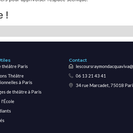
 !
tiles
Contact
e théâtre Paris
lescoursraymondacquaviva@
ons Théâtre
06 13 21 43 41
ionnelles à Paris
34 rue Marcadet, 75018 Pari
ges de théâtre à Paris
 l'École
diants
tés