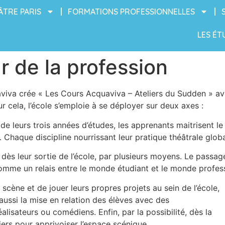
ÂTRE PARIS
FORMATIONS PROFESSIONNELLES
LES ÉT
 de la profession
iva crée « Les Cours Acquaviva – Ateliers du Sudden » av
r cela, l’école s’emploie à se déployer sur deux axes :
 de leurs trois années d’études, les apprenants maitrisent l
 Chaque discipline nourrissant leur pratique théâtrale globa
 dès leur sortie de l’école, par plusieurs moyens. Le passag
mme un relais entre le monde étudiant et le monde profess
 scène et de jouer leurs propres projets au sein de l’école,
aussi la mise en relation des élèves avec des
alisateurs ou comédiens. Enfin, par la possibilité, dès la
iers pour apprivoiser l’espace scénique.