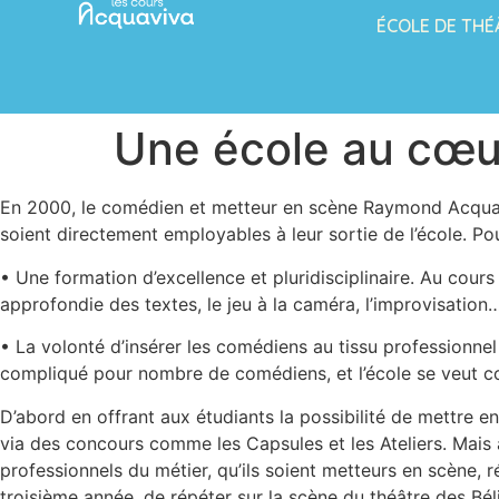
ÉCOLE DE THÉ
Une école au cœur
En 2000, le comédien et metteur en scène Raymond Acquav
soient directement employables à leur sortie de l’école. Pou
• Une formation d’excellence et pluridisciplinaire. Au cours
approfondie des textes, le jeu à la caméra, l’improvisation…
• La volonté d’insérer les comédiens au tissu professionnel
compliqué pour nombre de comédiens, et l’école se veut co
D’abord en offrant aux étudiants la possibilité de mettre en
via des concours comme les Capsules et les Ateliers. Mais 
professionnels du métier, qu’ils soient metteurs en scène, ré
troisième année, de répéter sur la scène du théâtre des Bél