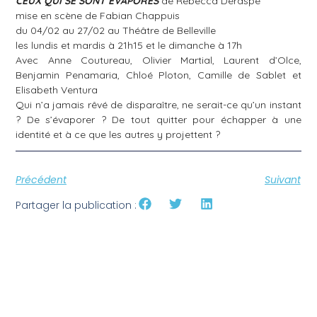
CEUX QUI SE SONT EVAPORES
de Rébecca Déraspe
mise en scène de Fabian Chappuis
du 04/02 au 27/02 au
Théâtre de Belleville
les lundis et mardis à 21h15 et le dimanche à 17h
Avec Anne Coutureau, Olivier Martial, Laurent d’Olce,
Benjamin Penamaria, Chloé Ploton,
Camille de Sablet
et
Elisabeth Ventura
Qui n’a jamais rêvé de disparaître, ne serait-ce qu’un instant
? De s’évaporer ? De tout quitter pour échapper à une
identité et à ce que les autres y projettent ?
Précédent
Suivant
Partager la publication :