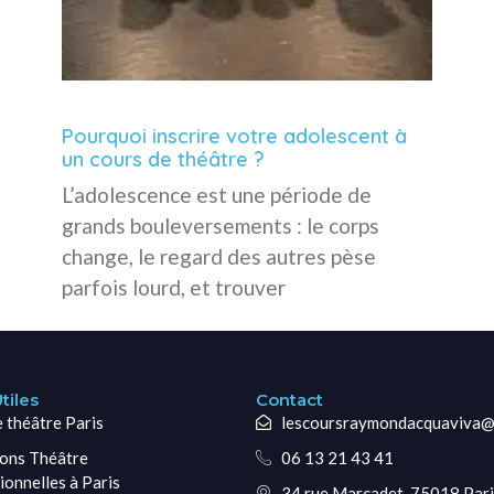
Pourquoi inscrire votre adolescent à
un cours de théâtre ?
L’adolescence est une période de
grands bouleversements : le corps
change, le regard des autres pèse
parfois lourd, et trouver
tiles
Contact
e théâtre Paris
lescoursraymondacquaviva@
ons Théâtre
06 13 21 43 41
ionnelles à Paris
34 rue Marcadet, 75018 Pari