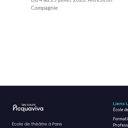
Compagnie
Liens U
École d
Formati
École de théâtre à Paris
Profess