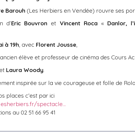
re Barouh
(Les Herbiers en Vendée) rouvre ses por
n d’
Eric Bouvron
et
Vincent Roca
«
Danlor, l
i à 19h
, avec
Florent Jousse
,
(ancien élève et professeur de cinéma des Cours Ac
et
Laura Woody
.
rement inspirée sur la vie courageuse et folle de Rol
s places c’est par ici
e.lesherbiers.fr/spectacle…
ions au 02 51 66 95 41