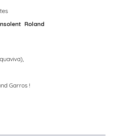
tes
’insolent Roland
quaviva),
and Garros !