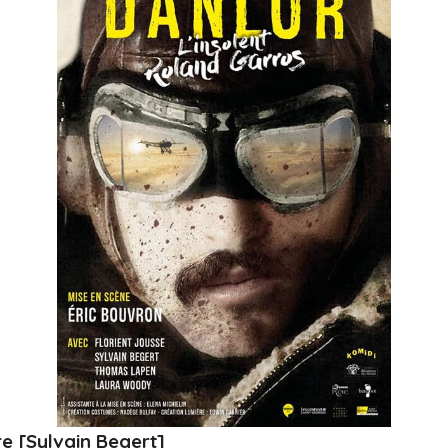
re [Sylvain Begert]