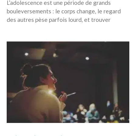
L’adolescence est une période de grands
bouleversements : le corps change, le regard
des autres pèse parfois lourd, et trouver