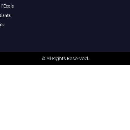
 l'École
diants
tés
© All Rights Reserved.