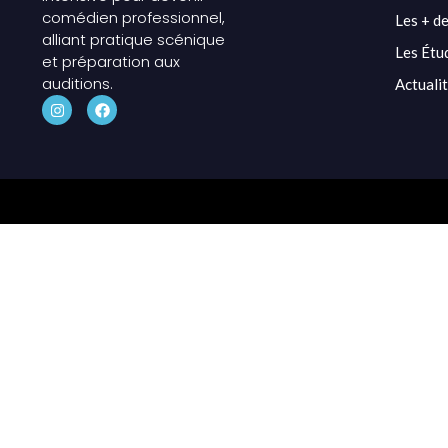
comédien professionnel,
Les + de
alliant pratique scénique
Les Étu
et préparation aux
auditions.
Actuali