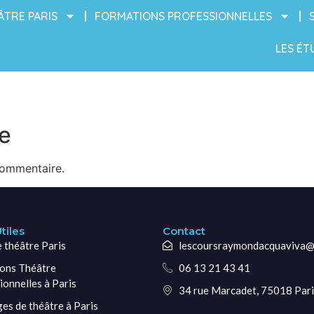
ÂTRE PARIS
FORMATIONS PROFESSIONNELLES
LES ÉT
e
commentaire.
tiles
Contact
e théâtre Paris
lescoursraymondacquaviva@
ons Théâtre
06 13 21 43 41
ionnelles à Paris
34 rue Marcadet, 75018 Pari
ges de théâtre à Paris