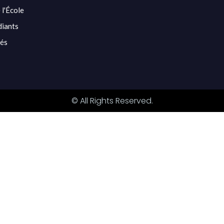
 l'École
diants
tés
© All Rights Reserved.