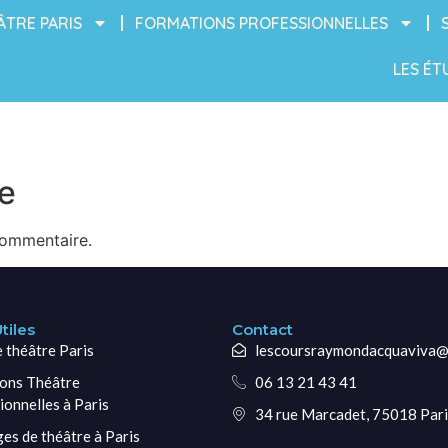
ÂTRE PARIS
FORMATIONS PROFESSIONNELLES
LES ÉT
e
commentaire.
tiles
Contact
e théâtre Paris
lescoursraymondacquaviva@
ons Théâtre
06 13 21 43 41
ionnelles à Paris
34 rue Marcadet, 75018 Pari
ges de théâtre à Paris