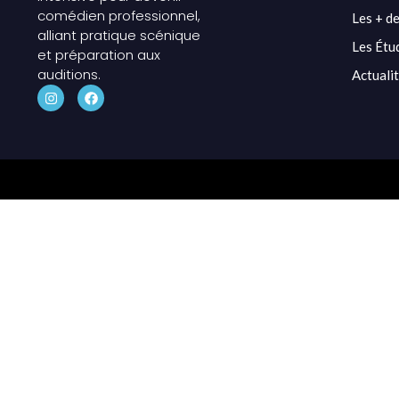
comédien professionnel,
Les + de
alliant pratique scénique
Les Étu
et préparation aux
auditions.
Actuali