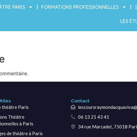
ÂTRE PARIS
FORMATIONS PROFESSIONNELLES
LES ÉT
e
commentaire.
tiles
Contact
e théâtre Paris
lescoursraymondacquaviva@
ons Théâtre
06 13 21 43 41
ionnelles à Paris
34 rue Marcadet, 75018 Pari
ges de théâtre à Paris