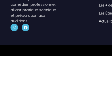
comédien professionnel,
Les + de
alliant pratique scénique
Les Étu
et préparation aux
auditions.
Actuali