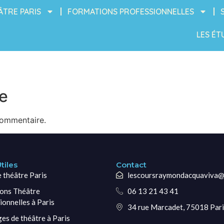
ÂTRE PARIS
FORMATIONS PROFESSIONNELLES
LES ÉT
e
commentaire.
tiles
Contact
e théâtre Paris
lescoursraymondacquaviva@
ons Théâtre
06 13 21 43 41
ionnelles à Paris
34 rue Marcadet, 75018 Pari
ges de théâtre à Paris