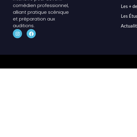
comédien professionnel,
Les + de
alliant pratique scénique
Les Étu
et préparation aux
auditions.
Actuali