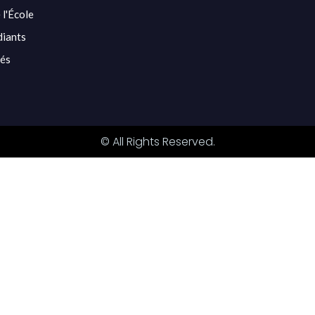
 l'École
diants
tés
© All Rights Reserved.