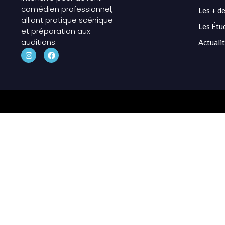
comédien professionnel,
Les + de
alliant pratique scénique
Les Étu
et préparation aux
auditions.
Actuali