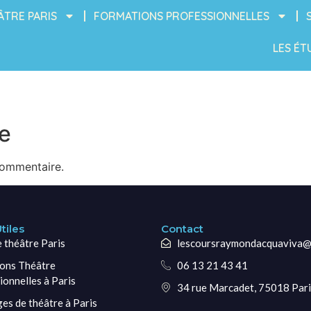
ÂTRE PARIS
FORMATIONS PROFESSIONNELLES
LES ÉT
e
commentaire.
tiles
Contact
e théâtre Paris
lescoursraymondacquaviva@
ons Théâtre
06 13 21 43 41
ionnelles à Paris
34 rue Marcadet, 75018 Pari
ges de théâtre à Paris