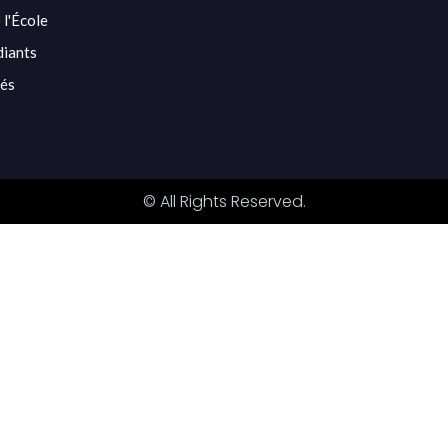
 l'École
diants
tés
© All Rights Reserved.