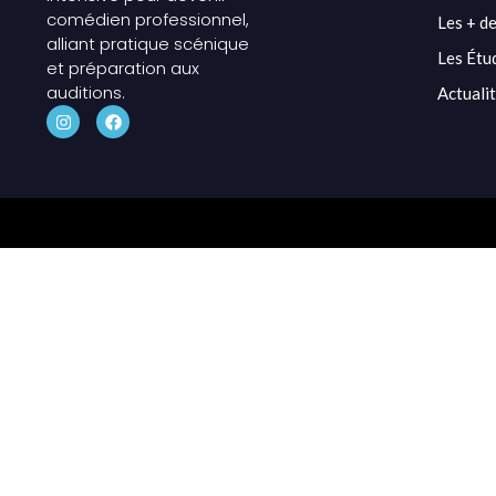
comédien professionnel,
Les + de
alliant pratique scénique
Les Étu
et préparation aux
auditions.
Actuali