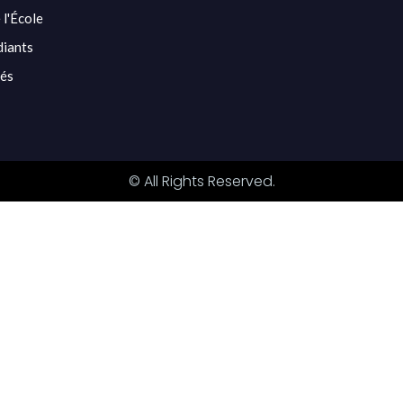
 l'École
diants
tés
© All Rights Reserved.