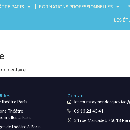
ÂTRE PARIS
FORMATIONS PROFESSIONNELLES
LES ÉT
e
commentaire.
tiles
Contact
e théâtre Paris
lescoursraymondacquaviva@
ons Théâtre
06 13 21 43 41
ionnelles à Paris
34 rue Marcadet, 75018 Pari
ges de théâtre à Paris