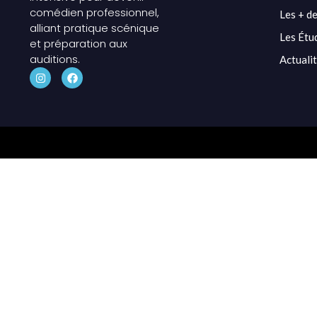
comédien professionnel,
Les + de
alliant pratique scénique
Les Étu
et préparation aux
auditions.
Actuali