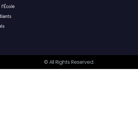
 l'École
diants
tés
© All Rights Reserved.