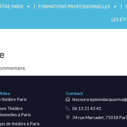
ÂTRE PARIS
FORMATIONS PROFESSIONNELLES
LES ÉT
e
commentaire.
tiles
Contact
e théâtre Paris
lescoursraymondacquaviva@
ons Théâtre
06 13 21 43 41
ionnelles à Paris
34 rue Marcadet, 75018 Pari
ges de théâtre à Paris