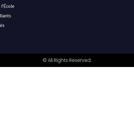
 l'École
diants
tés
© All Rights Reserved.