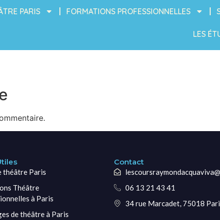
ÂTRE PARIS
FORMATIONS PROFESSIONNELLES
LES ÉT
e
commentaire.
tiles
Contact
e théâtre Paris
lescoursraymondacquaviva@
ons Théâtre
06 13 21 43 41
ionnelles à Paris
34 rue Marcadet, 75018 Pari
ges de théâtre à Paris