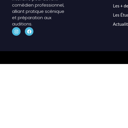
comédien professionnel,
Les + de
alliant pratique scénique
Les Étu
et préparation aux
auditions.
Actuali