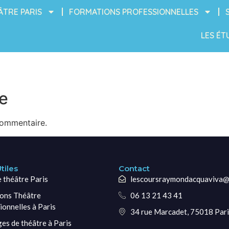
ÂTRE PARIS
FORMATIONS PROFESSIONNELLES
LES ÉT
e
commentaire.
tiles
Contact
e théâtre Paris
lescoursraymondacquaviva@
ons Théâtre
06 13 21 43 41
ionnelles à Paris
34 rue Marcadet, 75018 Pari
ges de théâtre à Paris