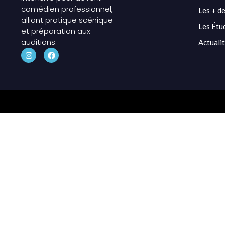
comédien professionnel,
Les + de
alliant pratique scénique
Les Étu
et préparation aux
auditions.
Actuali