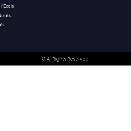
 l'École
diants
tés
© All Rights Reserved.