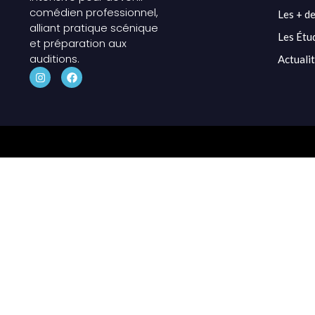
comédien professionnel,
Les + de
alliant pratique scénique
Les Étu
et préparation aux
auditions.
Actuali