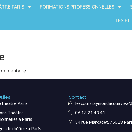
ÂTRE PARIS
FORMATIONS PROFESSIONNELLES
LES ÉT
e
commentaire.
tiles
Contact
e théâtre Paris
lescoursraymondacquaviva@
ons Théâtre
06 13 21 43 41
ionnelles à Paris
34 rue Marcadet, 75018 Pari
ges de théâtre à Paris