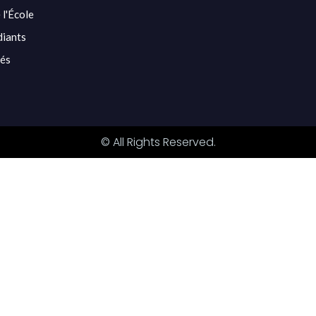
 l'École
diants
tés
© All Rights Reserved.