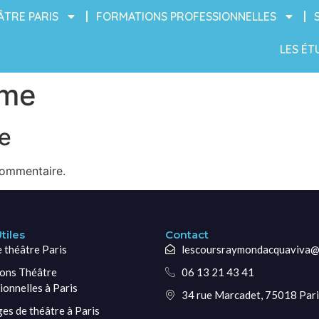
ÂTRE PARIS
FORMATIONS PROFESSIONNELLES
LES ÉT
ume
e
commentaire.
tiles
Contact
e théâtre Paris
lescoursraymondacquaviva@
ons Théâtre
06 13 21 43 41
ionnelles à Paris
34 rue Marcadet, 75018 Pari
ges de théâtre à Paris