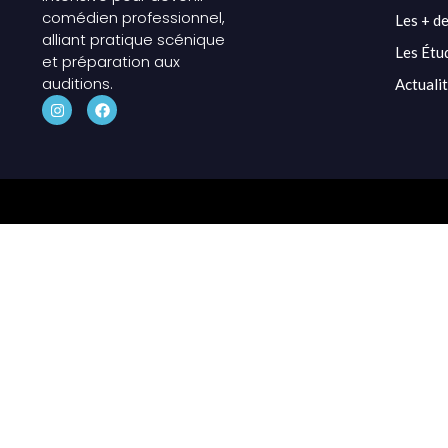
comédien professionnel,
Les + de
alliant pratique scénique
Les Étu
et préparation aux
auditions.
Actuali