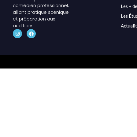
comédien professionnel,
Les + de
alliant pratique scénique
Les Étu
et préparation aux
auditions.
Actuali