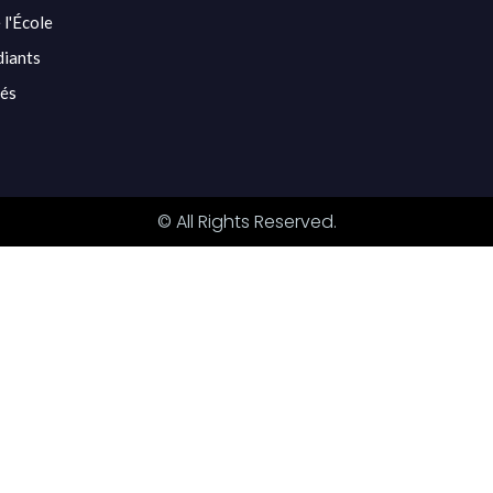
 l'École
diants
tés
© All Rights Reserved.