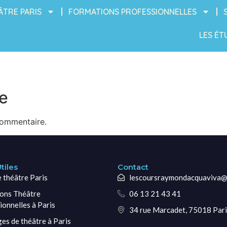
ÂTRE PARIS
FORMATIONS PROFESSIONNELLES
LES ÉT
e
commentaire.
tiles
Contact
e théâtre Paris
lescoursraymondacquaviva@
ons Théâtre
06 13 21 43 41
ionnelles à Paris
34 rue Marcadet, 75018 Pari
ges de théâtre à Paris