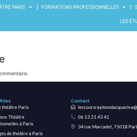
ÂTRE PARIS
FORMATIONS PROFESSIONNELLES
LES ÉT
e
commentaire.
tiles
Contact
e théâtre Paris
lescoursraymondacquaviva@
ons Théâtre
06 13 21 43 41
ionnelles à Paris
34 rue Marcadet, 75018 Pari
ges de théâtre à Paris