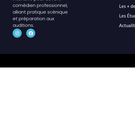
comédien professionnel,
Les + de
alliant pratique scénique
Les Étu
et préparation aux
auditions.
Actuali