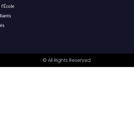
 l'École
diants
tés
© All Rights Reserved.