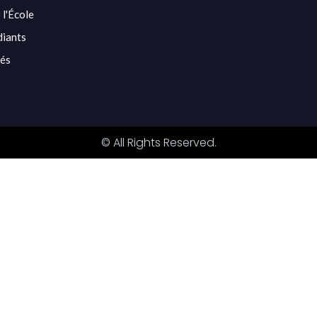
 l'École
diants
tés
© All Rights Reserved.