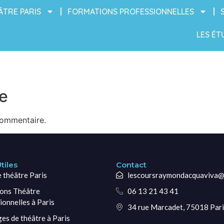
ÂTRE PARIS
FORMATIONS PROFESSIONNELLES
LES ÉT
e
commentaire.
tiles
Contact
e théâtre Paris
lescoursraymondacquaviva@
ons Théâtre
06 13 21 43 41
ionnelles à Paris
34 rue Marcadet, 75018 Pari
ges de théâtre à Paris