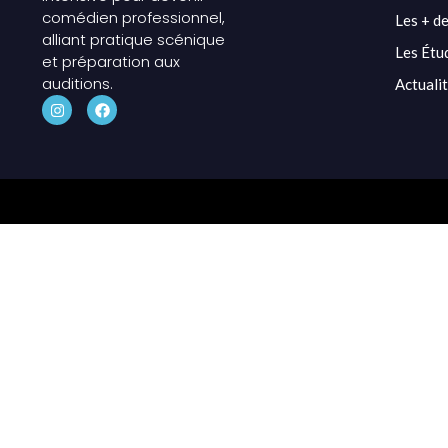
comédien professionnel,
Les + de
alliant pratique scénique
Les Étu
et préparation aux
auditions.
Actuali