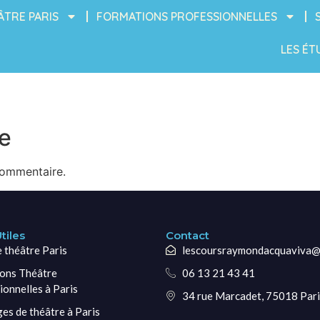
ÂTRE PARIS
FORMATIONS PROFESSIONNELLES
LES ÉT
e
commentaire.
tiles
Contact
e théâtre Paris
lescoursraymondacquaviva@
ons Théâtre
06 13 21 43 41
ionnelles à Paris
34 rue Marcadet, 75018 Pari
ges de théâtre à Paris