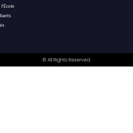
 l'École
diants
tés
© All Rights Reserved.