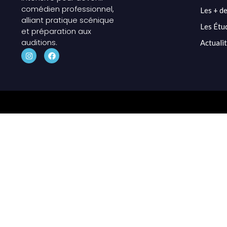
comédien professionnel,
Les + de
alliant pratique scénique
Les Étu
et préparation aux
auditions.
Actuali