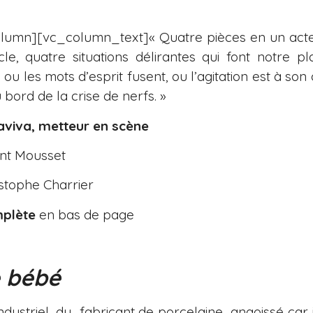
lumn][vc_column_text]« Quatre pièces en un act
le, quatre situations délirantes qui font notre pla
 ou les mots d’esprit fusent, ou l’agitation est à so
ord de la crise de nerfs. »
iva, metteur en scène
nt Mousset
stophe Charrier
mplète
en bas de page
 bébé
industriel, du fabricant de porcelaine angoissé car il