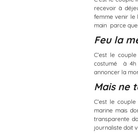
recevoir à déje
femme venir le h
main parce que l
Feu la 
C’est le couple
costumé à 4h d
annoncer la mor
Mais ne 
C’est le couple 
marine mais do
transparente d
journaliste doit v