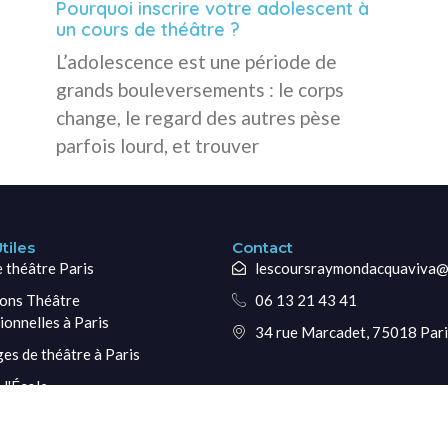
Pourquoi inscrire votre adolescent à
un cours de théâtre ?
L’adolescence est une période de
grands bouleversements : le corps
change, le regard des autres pèse
parfois lourd, et trouver
tiles
Contact
e théâtre Paris
lescoursraymondacquaviva@
ons Théâtre
06 13 21 43 41
ionnelles à Paris
34 rue Marcadet, 75018 Pari
ges de théâtre à Paris
 l'École
diants