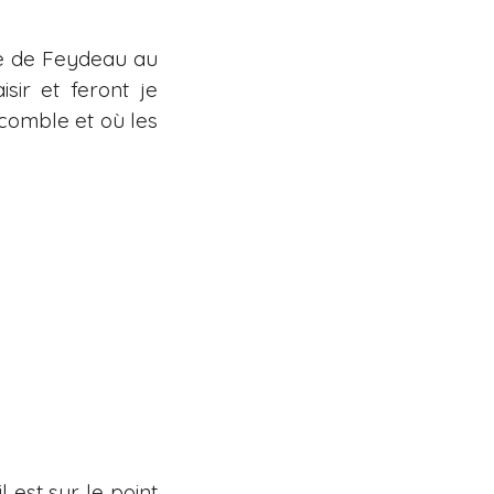
e de Feydeau au
isir et feront je
n comble et où les
 est sur le point