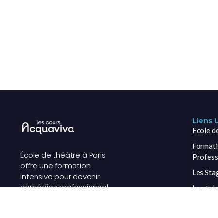
Liens U
École d
Formati
École de théâtre à Paris
Profess
offre une formation
Les Sta
intensive pour devenir
comédien professionnel,
Les + de
alliant pratique scénique
Les Étu
et préparation aux