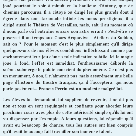
joué pourtant le soir à minuit en la banlieue d’Antony, que de
chemins parcourus. Il a côtoyé ou dirigé les plus grands dont il
égrène dans une farandole infinie les noms prestigieux, il a
Théâtre de Versailles
dirigé aussi le
, mais, sait-il au moment où
il nous parle où l’entraîne encore son astre errant ? Peut-être se
posera-t-il un temps aux Cours Acquaviva – Ateliers du Sudden,
sait-on ? Pour le moment c’est le plus simplement qu’il dirige
quelques-uns de nos élèves comédiens, infléchissant comme par
enchantement leur jeu d’une seule indication subtile. Ici la magie
joue à fond, l’effet est immédiat, l’enthousiasme déborde la
scène, submerge le public conscient du phénomène. Ce n’est pas
un monument, ô non, il n’aimerait pas, mais assurément une belle
théâtre français
page d’histoire du
, ça il l’acceptera, qui nous
Francis Perrin est un modeste malgré lui
parle posément…
.
Les élèves lui demandent, lui supplient de revenir, il ne dit pas
non et tous en sont requinqués et confiants pour aborder leurs
prochains cours avec plus de cette intériorité simple qu’ils lui ont
vu dispenser par l’exemple. A leurs questions, lui répondit qu’il
avait eu beaucoup de chance, tous les autres ont bien compris
qu’il avait beaucoup fait travailler son immense talent.