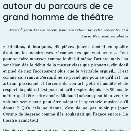
autour du parcours de ce
grand homme de théâtre
Merci à
Jean-Pierre Zéréni
pour son retour sur cette rencontre et à
Lucia Néri
pour les photos
34 films, 6 bouquins, 49 pièces
«
jouées dont 4 en qualité
d’auteur, les nombreuses récompenses qui vont avec … Tout
pour se faire mousser comme le dit lui-même l’artiste; mais l’on
sent bien dès le début de la master class que pirouette, clin doeil
et pied de nez l’accaparent plus que le véritable orgueil… Il est
Francis Perrin
comme ça,
, il ne se prend que pour ce qu’il est : un
artisan, passionné et forcené de son art, pétri d’humilité et de
respect du public. C’est pour lui qu’il respire depuis ces 50 ans de
Michael Jackson
métier qu’il fête cette année.
peut bien venir le
voir sur scène pour peut-être adapter le spectacle musical qu’il
donne ? Qu’a cela ne tienne, c’est de ne pas avoir pu jouer
Le
Cyrano de Begerac comme il le souhaitait qui l’agace encore.
théâtre avant tout
.
Citron Automatique
Depuis son premier vrai succès personnel :
,