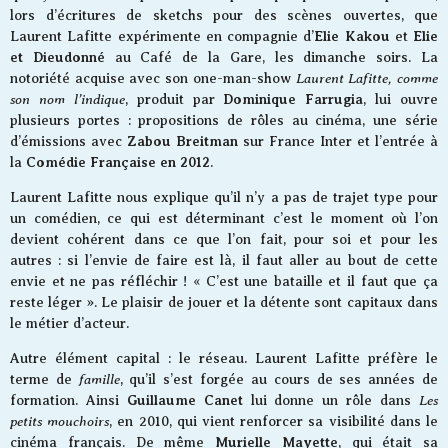
lors d’écritures de sketchs pour des scènes ouvertes, que
Elie Kakou
Elie
Laurent Lafitte expérimente en compagnie d’
et
et Dieudonné
au Café de la Gare, les dimanche soirs. La
Laurent Lafitte, comme
notoriété acquise avec son one-man-show
son nom l’indique
Dominique Farrugia
, produit par
, lui ouvre
plusieurs portes : propositions de rôles au cinéma, une série
Zabou Breitman
d’émissions avec
sur France Inter et l’entrée à
Comédie Française en 2012
la
.
Laurent Lafitte nous explique qu’il n’y a pas de trajet type pour
un comédien, ce qui est déterminant c’est le moment où l’on
devient cohérent dans ce que l’on fait, pour soi et pour les
autres : si l’envie de faire est là, il faut aller au bout de cette
envie et ne pas réfléchir ! « C’est une bataille et il faut que ça
reste léger ». Le plaisir de jouer et la détente sont capitaux dans
le métier d’acteur.
Autre élément capital : le réseau. Laurent Lafitte préfère le
famille
terme de
, qu’il s’est forgée au cours de ses années de
Guillaume Canet
Les
formation. Ainsi
lui donne un rôle dans
petits mouchoirs
, en 2010, qui vient renforcer sa visibilité dans le
Murielle Mayette
cinéma français. De même
, qui était sa