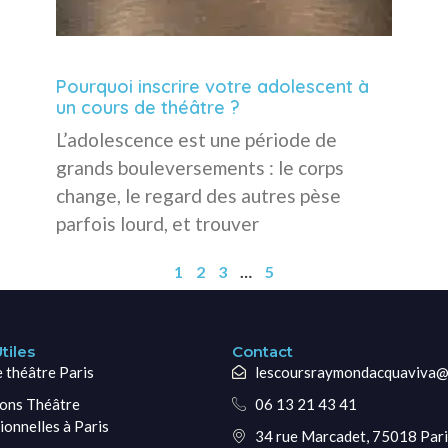
Pourquoi inscrire votre adolescent à
un cours de théâtre ?
L’adolescence est une période de
grands bouleversements : le corps
change, le regard des autres pèse
parfois lourd, et trouver
1
2
3
…
5
tiles
Contact
e théâtre Paris
lescoursraymondacquaviva@
ons Théâtre
06 13 21 43 41
ionnelles à Paris
34 rue Marcadet, 75018 Pari