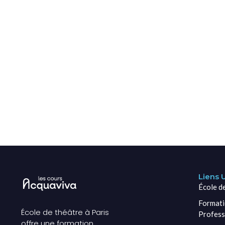
Liens U
École d
Formati
École de théâtre à Paris
Profess
offre une formation