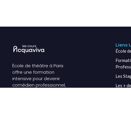
Liens U
École d
Formati
École de théâtre à Paris
Profess
offre une formation
Les Sta
intensive pour devenir
comédien professionnel,
Les + de
alliant pratique scénique
Les Étu
et préparation aux
auditions.
Actuali