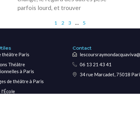
parfois lourd, et trouver
1
2
3
…
5
tiles
Contact
e théâtre Paris
lescoursraymondacquaviva@
ons Théâtre
06 13 21 43 41
ionnelles à Paris
34 rue Marcadet, 75018 Pari
ges de théâtre à Paris
 l'École
diants
tés