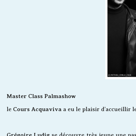
Master Class Palmashow
le
Cours Acquaviva
a eu le plaisir d’accueillir 
Grégoire Ludig
se découvre très jeune une passi