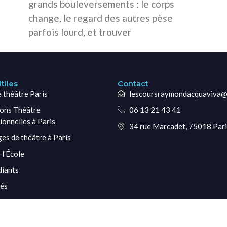
grands bouleversements : le corps
change, le regard des autres pèse
parfois lourd, et trouver
tiles
Contact
e théâtre Paris
lescoursraymondacquaviva@
ons Théâtre
06 13 21 43 41
ionnelles à Paris
34 rue Marcadet, 75018 Pari
ges de théâtre à Paris
 l'École
diants
tés