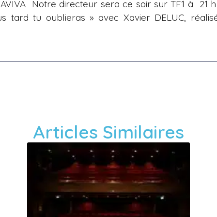
IVA Notre directeur sera ce soir sur TF1 à 21 h 
us tard tu oublieras » avec Xavier DELUC, réalis
Articles Similaires