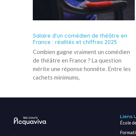
Salaire d’un comédien de théâtre en
France : réalités et chiffres 2025
Combien gagne vraiment un comédien
de théâtre en France ? La question
mérite une réponse honnête. Entre les
cachets minimums,
Liens U
École d
Formati