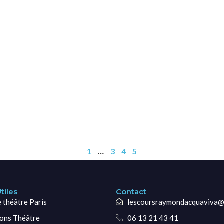
1
…
3
4
5
tiles
Contact
e théâtre Paris
lescoursraymondacquaviva@
ons Théâtre
06 13 21 43 41