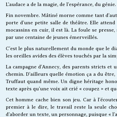
L’audace a de la magie, de l’espérance, du génie.
Fin novembre. Mâtiné morne comme tant d’autre
porte d’une petite salle de théâtre. Elle atte
mocassins en cuir, il est là. La foule se press
par une centaine de jeunes émerveillés.
C’est le plus naturellement du monde que le d
les oreilles avides des élèves touchés par la sim
La campagne d’Annecy, des parents stricts et u
chemin. D’ailleurs quelle émotion ça a du être,
Truffaut quand même. Un digne héritage honoré
texte après qu’une voix ait crié « coupez » et qu
Cet homme cache bien son jeu. Car à l’écouter ce
premier à le dire, le travail reste la seule ch
d’aborder un texte, un personnage, puisque « l’