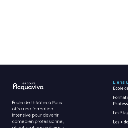
Liens U
École d
Formati
École de théâtre à Paris
Profess
offre une formation
Les Sta
intensive pour devenir
comédien professionnel,
Les + de
alliant pratique scénique