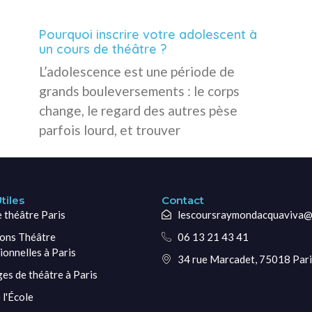
Pourquoi inscrire votre adolescent à
un cours de théâtre ?
L’adolescence est une période de
grands bouleversements : le corps
change, le regard des autres pèse
parfois lourd, et trouver
tiles
Contact
e théâtre Paris
lescoursraymondacquaviva@
ons Théâtre
06 13 21 43 41
ionnelles à Paris
34 rue Marcadet, 75018 Pari
ges de théâtre à Paris
 l'École