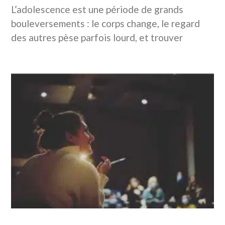
L’adolescence est une période de grands
bouleversements : le corps change, le regard
des autres pèse parfois lourd, et trouver