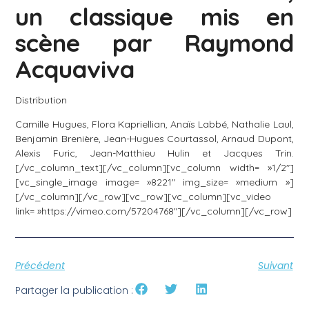
un classique mis en
scène par Raymond
Acquaviva
Distribution
Camille Hugues, Flora Kapriellian, Anaïs Labbé, Nathalie Laul,
Benjamin Brenière, Jean-Hugues Courtassol, Arnaud Dupont,
Alexis Furic, Jean-Matthieu Hulin et Jacques Trin.
[/vc_column_text][/vc_column][vc_column width= »1/2″]
[vc_single_image image= »8221″ img_size= »medium »]
[/vc_column][/vc_row][vc_row][vc_column][vc_video
link= »https://vimeo.com/57204768″][/vc_column][/vc_row]
Précédent
Suivant
Partager la publication :