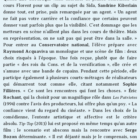
Sandrine Kiberlain
cours Florent pour un clip au sujet du Sida,
donne tout, est prise, puis remarquée par un agent. « Un agent
ne fait pas votre carrière et la confiance que certains peuvent
donner vaut parfois plus que la visibilité. C’est dommage que les
metteurs en scène n’aillent plus dans les cours de théâtre. Mais
en représentation, on ne sait pas qui peut être dans la salle. »
Conservatoire national
Pour entrer au
, l’élève prépare avec
Raymond Acquaviva
un monologue et une scène de film : deux
choix risqués à l’époque. Une fois reçue, plutôt que de faire
partie « des rois du Cons. et de la versification », elle crée et
s’amuse avec une bande de copains. Pendant cette période, elle
participe également à plusieurs courts-métrages de réalisateurs
Sophie
qui démarrent tout comme elle, citant notamment
Fillières
É
ric
. « Ce sont les rencontres qui font les choses. »
Rochant
Les Patriotes
, qui la choisit pour un magnifique rôle dans
(1994) contre l’avis des producteurs, lui offre plus qu’un psy. « La
confiance vient du regard du cinéaste. » Dans les choix de la
comédienne, l’entente artistique et affective est le critère
Tip-Top
absolu.
(2013) lui est proposé en même temps qu’un autre
Serge
film ; le scenario est abscons mais la rencontre avec
Bozon
déterminante. « Il est déjanté mais je le comprenais, son