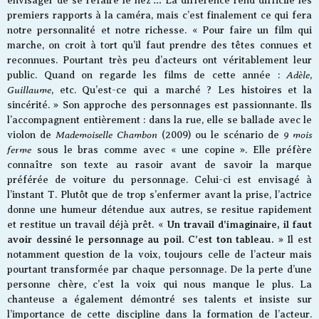
envisager de se refaire le nez … La différence rend difficile les
premiers rapports à la caméra, mais c’est finalement ce qui fera
notre personnalité et notre richesse. « Pour faire un film qui
marche, on croit à tort qu’il faut prendre des têtes connues et
reconnues. Pourtant très peu d’acteurs ont véritablement leur
Adèle
public. Quand on regarde les films de cette année :
,
Guillaume
, etc. Qu’est-ce qui a marché ? Les histoires et la
sincérité. » Son approche des personnages est passionnante. Ils
l’accompagnent entièrement : dans la rue, elle se ballade avec le
Mademoiselle Chambon
9 mois
violon de
(2009) ou le scénario de
ferme
sous le bras comme avec « une copine ». Elle préfère
connaître son texte au rasoir avant de savoir la marque
préférée de voiture du personnage. Celui-ci est envisagé à
l’instant T. Plutôt que de trop s’enfermer avant la prise, l’actrice
donne une humeur détendue aux autres, se resitue rapidement
Un travail d’imaginaire, il faut
et restitue un travail déjà prêt. «
avoir dessiné le personnage au poil. C’est ton tableau.
» Il est
notamment question de la voix, toujours celle de l’acteur mais
pourtant transformée par chaque personnage. De la perte d’une
personne chère, c’est la voix qui nous manque le plus. La
chanteuse a également démontré ses talents et insiste sur
l’importance de cette discipline dans la formation de l’acteur.