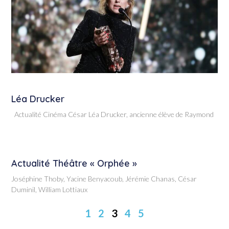
Léa Drucker
Actualité Cinéma César Léa Drucker, ancienne élève de Raymond
Actualité Théâtre « Orphée »
Joséphine Thoby, Yacine Benyacoub, Jérémie Chanas, César
Duminil, William Lottiaux
1
2
3
4
5