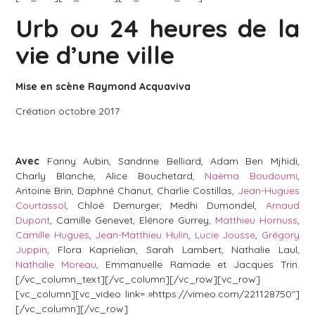
Urb ou 24 heures de la
vie d’une ville
Mise en scène Raymond Acquaviva
Création octobre 2017
Avec
Fanny Aubin, Sandrine Belliard, Adam Ben Mjhidi,
Charly Blanche, Alice Bouchetard,
Naëma Boudoumi
,
Antoine Brin, Daphné Chanut, Charlie Costillas,
Jean-Hugues
Courtassol
, Chloé Demurger, Medhi Dumondel,
Arnaud
Dupont
, Camille Genevet, Elénore Gurrey,
Matthieu Hornuss
,
Camille Hugues
,
Jean-Matthieu Hulin
,
Lucie Jousse
,
Grégory
Juppin
, Flora Kaprielian, Sarah Lambert, Nathalie Laul,
Nathalie Moreau
, Emmanuelle Ramade et Jacques Trin.
[/vc_column_text][/vc_column][/vc_row][vc_row]
[vc_column][vc_video link= »https://vimeo.com/221128750″]
[/vc_column][/vc_row]