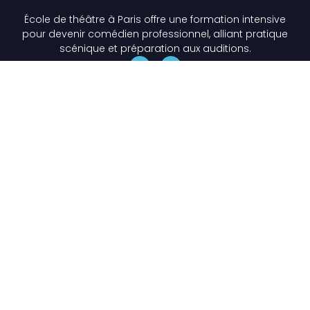
École de théâtre à Paris offre une formation intensive
pour devenir comédien professionnel, alliant pratique
scénique et préparation aux auditions.
Liens Utiles
École de théâtre Paris
Formations Théâtre Professionnelles à Paris
Les Stages de théâtre à Paris
Les + de l'École
Les Étudiants
Actualités
Contact
lescoursraymondacquaviva@gmail.com
06 13 21 43 41
34 rue Marcadet, 75018 Paris