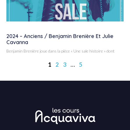
2024 – Anciens / Benjamin Brenière Et Julie
Cavanna
Benjamin Brenière joue dans la pièce « Une sale histoire » dont
1
2
3
…
5