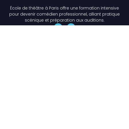
École de théâtre à Paris offre une formation intensive
pour devenir comédien professionnel, alliant pratique
scénique et préparation aux auditions.
Liens Utiles
École de théâtre Paris
Formations Théâtre Professionnelles à Paris
Les Stages de théâtre à Paris
Les + de l'École
Les Étudiants
Actualités
Contact
lescoursraymondacquaviva@gmail.com
06 13 21 43 41
34 rue Marcadet, 75018 Paris