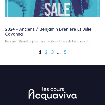
2024 – Anciens / Benjamin Brenière Et Julie
Cavanna
Benjamin Brenière joue dans la pièce « Une sale histoire » dont
1
2
3
…
5