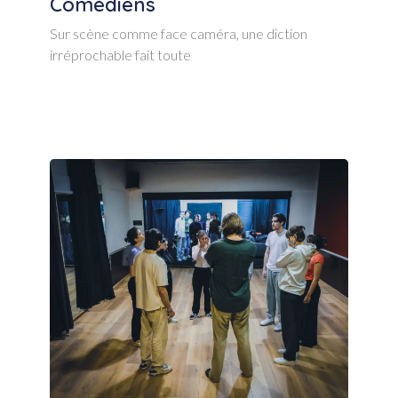
Comédiens
Sur scène comme face caméra, une diction
irréprochable fait toute