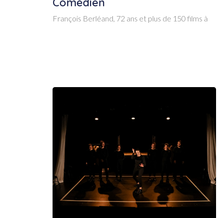
Comédien
François Berléand, 72 ans et plus de 150 films à