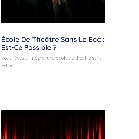
École De Théâtre Sans Le Bac :
Est-Ce Possible ?
Vous rêvez d’intégrer une école de théâtre sans
le bac